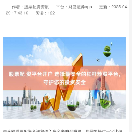
作者：股票配资资质
平台：财盛证券app
更新：2025-04-
29 17:43:16
阅读：122
牛米网股票配资允许您借入资金来购买股票。您需要提供一定比例