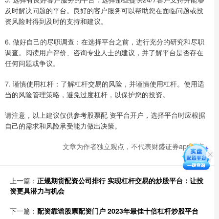
及时解决问题的平台。良好的客户服务可以帮助您在面临问题或投
资风险时得到及时的支持和建议。
6. 做好自己的尽职调查：在选择平台之前，进行充分的研究和尽职
调查。阅读用户评价、咨询专业人士的建议，并了解平台是否存在
任何问题或争议。
7. 谨慎使用杠杆：了解杠杆交易的风险，并谨慎使用杠杆。使用适
当的风险管理策略，避免过度杠杆，以保护您的投资。
请注意，以上建议仅供参考股票配 资平台开户，选择平台时应根据
自己的需求和风险承受能力做出决策。
文章为作者独立观点，不代表财盛证券app观点
上一篇：
正规期货配资公司排行 实现杠杆交易的炒股平台：让投
资更具潜力与机会
下一篇：
配资靠谱股票配资门户 2023年最佳十倍杠杆炒股平台