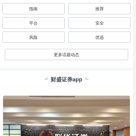
指南
推荐
平台
安全
风险
优选
更多话题动态
财盛证券app