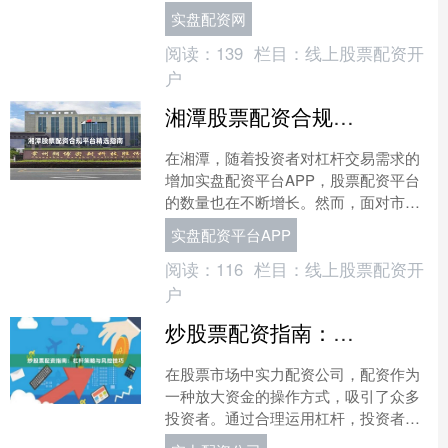
模，投资者能够在市场波动中获取更高
实盘配资网
收益，但同时也需对风险有充....
阅读：
139
栏目：
线上股票配资开
户
湘潭股票配资合规平台精选指南
在湘潭，随着投资者对杠杆交易需求的
增加实盘配资平台APP，股票配资平台
的数量也在不断增长。然而，面对市场
上众多选择，如何甄别合规、稳健的平
实盘配资平台APP
台成为投资者关注的焦点....
阅读：
116
栏目：
线上股票配资开
户
炒股票配资指南：杠杆策略与风控技巧
在股票市场中实力配资公司，配资作为
一种放大资金的操作方式，吸引了众多
投资者。通过合理运用杠杆，投资者可
以在行情向好时获得更高收益，但同时