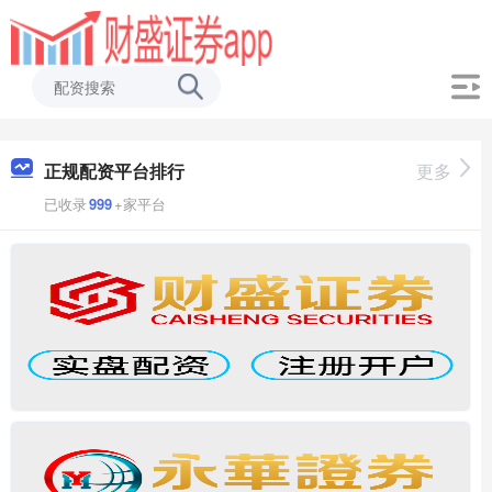
正规配资平台排行
更多
已收录
999
+家平台