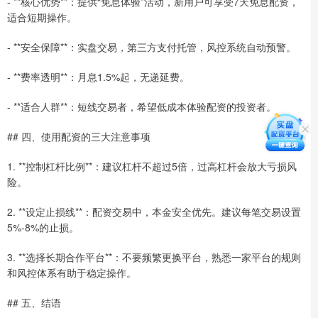
- **核心优势**：提供“免息体验”活动，新用户可享受7天免息配资，
适合短期操作。
- **安全保障**：实盘交易，第三方支付托管，风控系统自动预警。
- **费率透明**：月息1.5%起，无递延费。
- **适合人群**：短线交易者，希望低成本体验配资的投资者。
## 四、使用配资的三大注意事项
1. **控制杠杆比例**：建议杠杆不超过5倍，过高杠杆会放大亏损风
险。
2. **设定止损线**：配资交易中，本金安全优先。建议每笔交易设置
5%-8%的止损。
3. **选择长期合作平台**：不要频繁更换平台，熟悉一家平台的规则
和风控体系有助于稳定操作。
## 五、结语