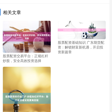
相关文章
股票配资基础知识 广东期货配
资：解锁财富新机遇，开启投
资新篇章
股票配资交易平台：正规杠杆
炒股，安全高效投资选择