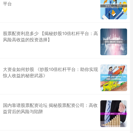
平台
股票配资利息多少 【揭秘炒股10倍杠杆平台：高
风险高收益的投资选择】
大资金如何炒股 《炒股10倍杠杆平台：助你实现
惊人收益的秘密武器》
国内靠谱股票配资论坛 揭秘股票配资公司：高收
益背后的风险与陷阱