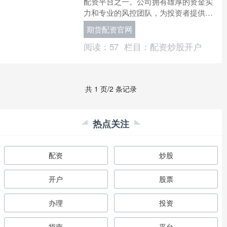
配资平台之一。公司拥有雄厚的资金实
力和专业的风控团队，为投资者提供安
全稳定的配资服务。恒信配资的配资利
期货配资官网
率低至5%期货配资官....
阅读：
57
栏目：
配资炒股开户
共 1 页/2 条记录
热点关注
配资
炒股
开户
股票
办理
投资
指南
平台