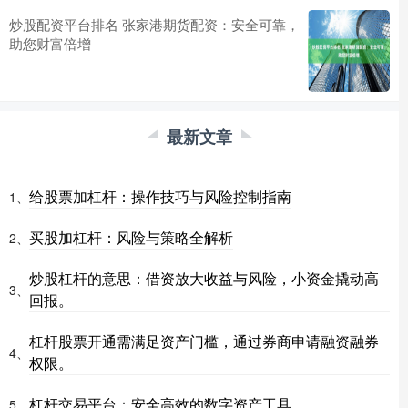
炒股配资平台排名 张家港期货配资：安全可靠，
助您财富倍增
最新文章
给股票加杠杆：操作技巧与风险控制指南
1、
买股加杠杆：风险与策略全解析
2、
炒股杠杆的意思：借资放大收益与风险，小资金撬动高
3、
回报。
杠杆股票开通需满足资产门槛，通过券商申请融资融券
4、
权限。
杠杆交易平台：安全高效的数字资产工具
5、