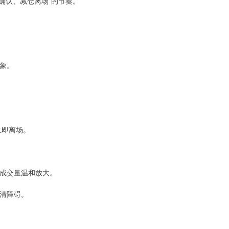
仓确认、减仓离场”的节奏。
假象。
立即离场。
、成交量温和放大。
扫清障碍。