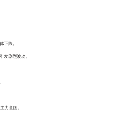
整体下跌。
能引发剧烈波动。
形。
别主力意图。