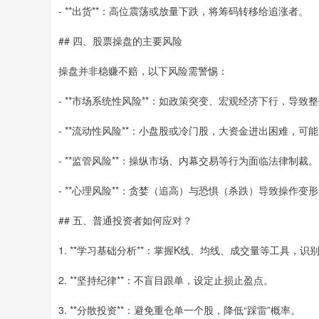
- **出货**：高位震荡或放量下跌，将筹码转移给追涨者。
## 四、股票操盘的主要风险
操盘并非稳赚不赔，以下风险需警惕：
- **市场系统性风险**：如政策突变、宏观经济下行，导致
- **流动性风险**：小盘股或冷门股，大资金进出困难，可
- **监管风险**：操纵市场、内幕交易等行为面临法律制裁。
- **心理风险**：贪婪（追高）与恐惧（杀跌）导致操作变
## 五、普通投资者如何应对？
1. **学习基础分析**：掌握K线、均线、成交量等工具，识
2. **坚持纪律**：不盲目跟单，设定止损止盈点。
3. **分散投资**：避免重仓单一个股，降低“踩雷”概率。