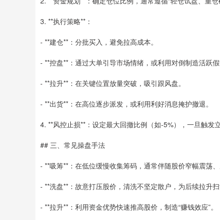
2. **资金规划**：确定仓位比例，通常遵循“轻仓试盘、重
3. **执行策略**：
- **建仓**：分批买入，避免拉高成本。
- **控盘**：通过大单引导市场情绪，或利用对倒制造活跃
- **拉升**：在关键位置放量突破，吸引跟风盘。
- **出货**：在高位逐步派发，或利用利好消息掩护撤退。
4. **风控止损**：设定最大回撤比例（如-5%），一旦触发
## 三、常见操盘手法
- **吸筹**：在低位缓慢收集筹码，通常伴随股价窄幅震荡
- **洗盘**：故意打压股价，清洗不坚定散户，为后续拉升
- **拉升**：利用资金优势快速推高股价，制造“赚钱效应”。